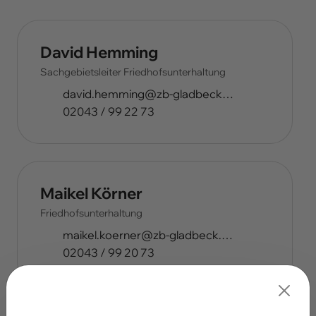
David Hemming
Sachgebietsleiter Friedhofsunterhaltung
ed.kcebdalg-bz@gnimmeh.divad
02043 / 99 22 73
Maikel Körner
Friedhofsunterhaltung
ed.kcebdalg-bz@renreok.lekiam
02043 / 99 20 73