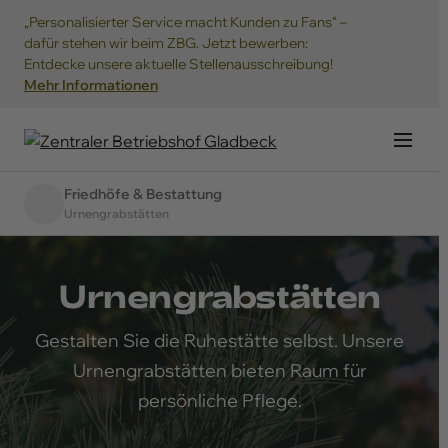
„Personalisierter Service macht Kunden zu Fans“ –
dafür stehen wir beim ZBG. Jetzt bewerben:
Entdecke unsere aktuelle Stellenausschreibung!
Mehr Informationen
Navig
Friedhöfe & Bestattung
Urnengrabstätten
Urnengrabstätten
Übersicht
Gestalten Sie die Ruhestätte selbst. Unsere
Grabartenfinder
Urnengrabstätten bieten Raum für
persönliche Pflege.
Friedhöfe