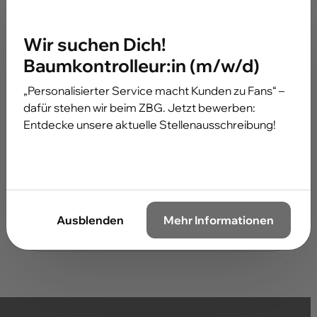
Gabriele Fuhge
Bestattungswesen
Wir suchen Dich!
ed.kcebdalg-bz@eghuf.eleirbag
Baumkontrolleur:in (m/w/d)
02043 / 99 21 10
„Personalisierter Service macht Kunden zu Fans“ –
dafür stehen wir beim ZBG. Jetzt bewerben:
Entdecke unsere aktuelle Stellenausschreibung!
Philipp Lange
Bestattungswesen
ed.kcebdalg-bz@egnal.ppilihp
02043 / 99 28 97
Ausblenden
Mehr Informationen