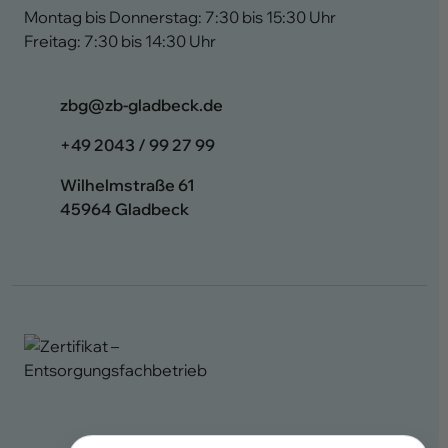
Montag bis Donnerstag: 7:30 bis 15:30 Uhr
Freitag: 7:30 bis 14:30 Uhr
ed.kcebdalg-bz@gbz
+49 2043 / 99 27 99
Wilhelmstraße 61
45964 Gladbeck