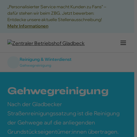
„Personalisierter Service macht Kunden zu Fans“ –
dafür stehen wir beim ZBG. Jetzt bewerben:
Entdecke unsere aktuelle Stellenausschreibung!
Mehr Informationen
Navig
Reinigung & Winterdienst
Gehwegreinigung
Gehwegreinigung
Übersicht
Nach der Gladbecker
Reinigungen
Straßenreinigungssatzung ist die Reinigung
der Gehwege auf die anliegenden
Winterdienst
Grundstückseigentümer:innen übertragen.