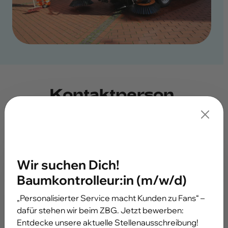
Kontaktperson
Zentraler Betriebshof
Gladbeck
Wir suchen Dich!
Baumkontrolleur:in (m/w/d)
ed.kcebdalg-bz@gbz
02043 / 99 27 99
„Personalisierter Service macht Kunden zu Fans“ –
dafür stehen wir beim ZBG. Jetzt bewerben:
Entdecke unsere aktuelle Stellenausschreibung!