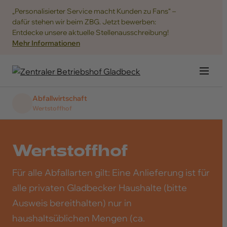
„Personalisierter Service macht Kunden zu Fans“ –
dafür stehen wir beim ZBG. Jetzt bewerben:
Entdecke unsere aktuelle Stellenausschreibung!
Mehr Informationen
Navig
Abfallwirtschaft
Wertstoffhof
Wertstoffhof
Übersicht
Für alle Abfallarten gilt: Eine Anlieferung ist für
Abfallarten
alle privaten Gladbecker Haushalte (bitte
Ausweis bereithalten) nur in
Informationen
haushaltsüblichen Mengen (ca.