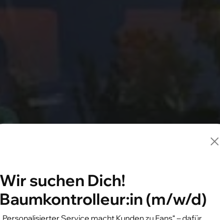
er Betriebshof 
Ein Unternehmen der Stadt Gladbeck
Wir suchen Dich!
Baumkontrolleur:in (m/w/d)
„Personalisierter Service macht Kunden zu Fans“ – dafür