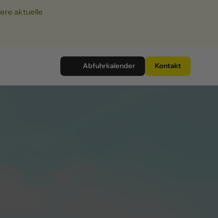
ere aktuelle
Abfuhrkalender
Kontakt
Abgabe von Batterien
Abgabe von Batterien
Papier, Pappe und Kartonagen
Alles Wissenswerte zur "blauen"
Tonne
Grün- und Gartenabfälle
Wie entsorge ich Baum- und