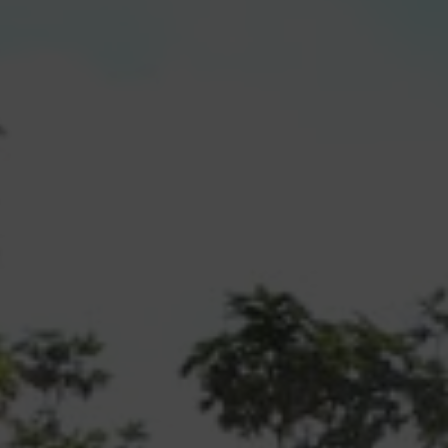
Strauchschnitt?
Sperrmüll
Wie entsorge ich sperrige Abfäll
die nicht in meine Abfalltonne
passen?
Altkleidersammlung
Alle Informationen zu den
Altkleidercontainern im
Stadtgebiet
Abfuhrkalender
Aktuelle Abfuhrtermine der
Restabfall-, Papier- und
Bioabfalltonnen