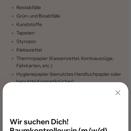
Restabfälle
Grün- und Bioabfälle
Kunststoffe
Tapeten
Styropor
Klebezettel
Thermopapier (Kassenzettel, Kontoauszüge,
Fahrkarten, etc.)
Hygienepapier (benutztes Handtuchpapier oder
benutzte Kosmetiktücher)
Hinweis
Wir suchen Dich!
Baumkontrolleur:in (m/w/d)