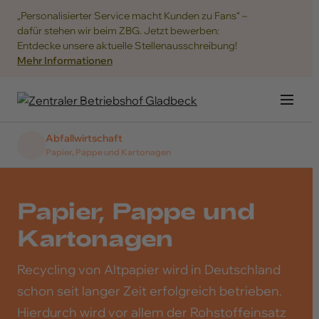
„Personalisierter Service macht Kunden zu Fans“ –
dafür stehen wir beim ZBG. Jetzt bewerben:
Entdecke unsere aktuelle Stellenausschreibung!
Mehr Informationen
Navig
Abfallwirtschaft
Papier, Pappe und Kartonagen
Papier, Pappe und
Übersicht
Kartonagen
Abfallarten
Recycling von Altpapier wird in Deutschland
Informationen
schon seit langer Zeit erfolgreich betrieben.
Hierdurch wird vor allem der Rohstoffeinsatz