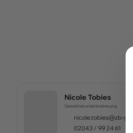
Nicole Tobies
Gewerbekundenbetreuung
ed.kcebdalg-bz@seib
02043 / 99 24 61