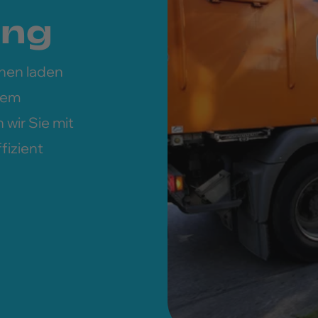
ung
chen laden
gtem
wir Sie mit
fizient