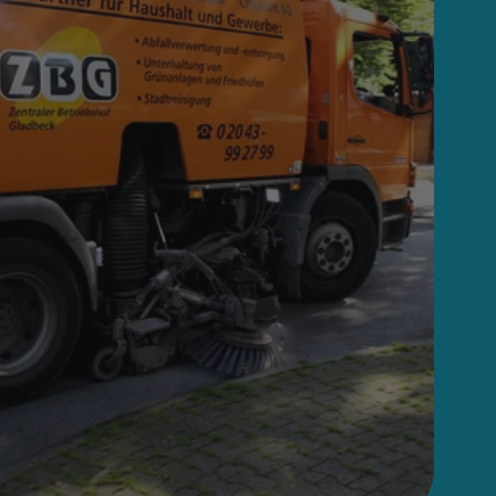
Strauchschnitt?
Sperrmüll
Wie entsorge ich sperrige Abfäll
die nicht in meine Abfalltonne
passen?
Altkleidersammlung
Alle Informationen zu den
Altkleidercontainern im
Stadtgebiet
Abfuhrkalender
Aktuelle Abfuhrtermine der
Restabfall-, Papier- und
Bioabfalltonnen