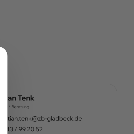
stian Tenk
tion / Beratung
d.kcebdalg-bz@knet.naitsirhc
2043 / 99 20 52