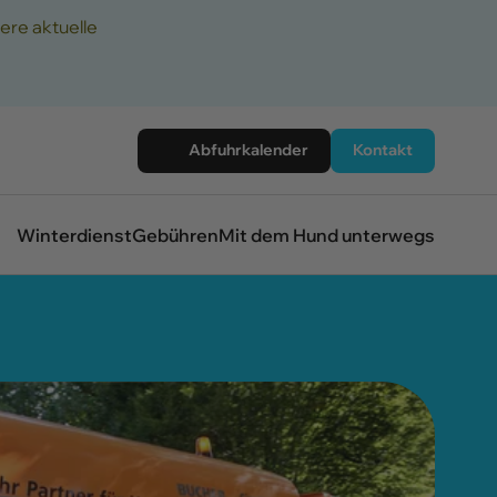
ere aktuelle
Abfuhrkalender
Kontakt
Winterdienst
Gebühren
Mit dem Hund unterwegs
Abgabe von Batterien
Abgabe von Batterien
Papier, Pappe und Kartonagen
Alles Wissenswerte zur "blauen"
Tonne
Grün- und Gartenabfälle
Wie entsorge ich Baum- und