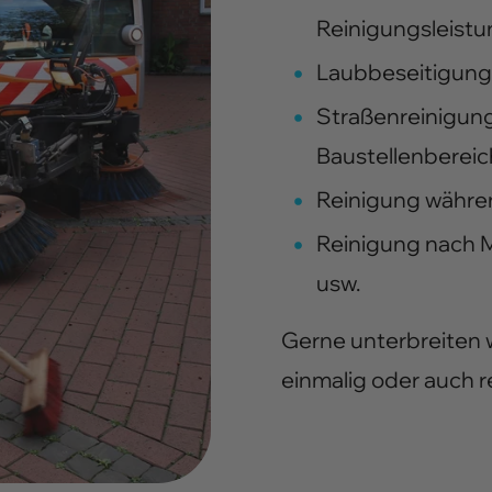
Reinigungsleist
Laubbeseitigung 
Straßenreinigun
Baustellenberei
Reinigung währe
Reinigung nach 
usw.
Gerne unterbreiten 
einmalig oder auch r