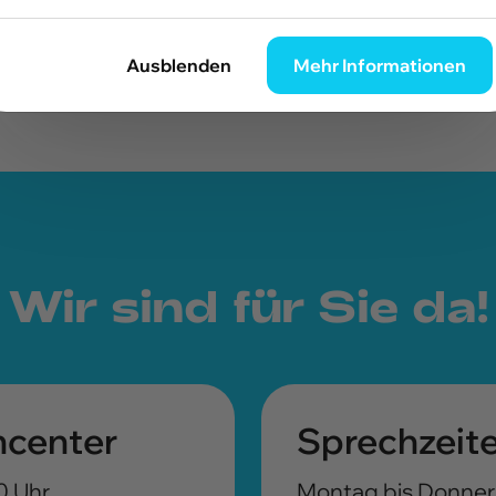
Ausblenden
Mehr Informationen
Wir sind für Sie da!
ncenter
Sprechzeite
0 Uhr
Montag bis Donners