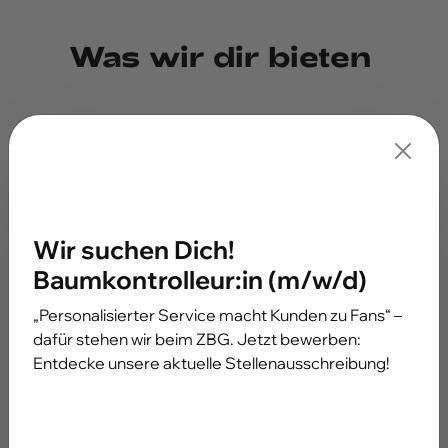
Was wir dir bieten
eine praxisnahe Ausbildung, bei der dein
technisches Wissen jeden Tag zählt
eine faire Ausbildungsvergütung nach
Tarifvertrag für Auszubildende des öffentlichen
Dienstes (TVAöD) - die Beträge kannst du
hier
Wir suchen Dich!
abrufen.
Baumkontrolleur:in (m/w/d)
30 Urlaubstage pro Kalenderjahr
„Personalisierter Service macht Kunden zu Fans“ –
ein starkes Team, das dir alles beibringt und dich
dafür stehen wir beim ZBG. Jetzt bewerben:
immer unterstützt
Entdecke unsere aktuelle Stellenausschreibung!
Abwechslung statt Werkstatt-Routine – hier ist
kein Tag wie der andere