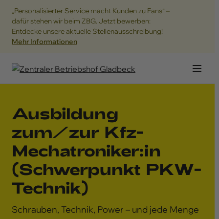
„Personalisierter Service macht Kunden zu Fans“ –
dafür stehen wir beim ZBG. Jetzt bewerben:
Entdecke unsere aktuelle Stellenausschreibung!
Mehr Informationen
Navig
Ausbildung
zum/zur Kfz-
Mechatroniker:in
(Schwerpunkt PKW-
Technik)
Schrauben, Technik, Power – und jede Menge